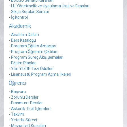
-
ESOGÜ Senato Kararları
-
LÜ Yönetmelik ve Uygulama Usul ve Esasları
-
Sıkça Sorulan Sorular
-
İç Kontrol
Akademik
-
Anabilim Dalları
-
Ders Kataloğu
-
Program Eğitim Amaçları
-
Program Öğrenim Çıktıları
-
Program Süreç Akış Şemaları
-
Eğitim Planları
-
Yılın YL/DR Tezi Ödülleri
-
Lisansüstü Program Açma İlkeleri
Öğrenci
-
Başvuru
-
Zorunlu Dersler
-
Erasmus+ Dersler
-
Askerlik Tecil İşlemleri
-
Takvim
-
Yeterlik Süreci
-
Mezuniyet Koşulları