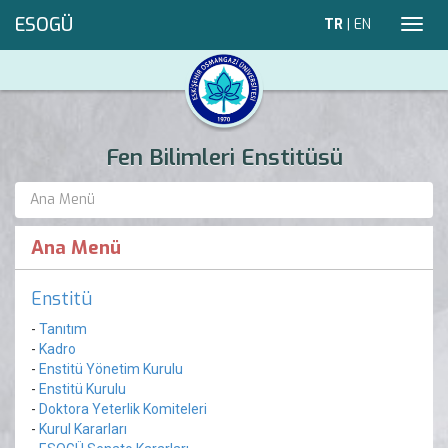
ESOGÜ
TR
|
EN
Toggl
navig
Fen Bilimleri Enstitüsü
Ana Menü
Ana Menü
Enstitü
-
Tanıtım
-
Kadro
-
Enstitü Yönetim Kurulu
-
Enstitü Kurulu
-
Doktora Yeterlik Komiteleri
-
Kurul Kararları