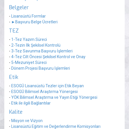
Belgeler
-
Lisansüstü Formlar
-
►Başvuru Belge Ücretleri
TEZ
-
1-Tez Yazım Süreci
-
2-Tezin İlk Şekilsel Kontrolü
-
3-Tez Savunma Başvuru İşlemleri
-
4-Tez Cilt Öncesi Şekilsel Kontrol ve Onay
-
5-Mezuniyet Süreci
-
Dönem Projesi Başvuru İşlemleri
Etik
-
ESOGÜ Lisansüstü Tezler için Etik Beyan
-
ESOGÜ Bilimsel Araştırma Yönergesi
-
YÖK Bilimsel Araştırma ve Yayın Etiği Yönergesi
-
Etik ile ilgili Bağlantılar
Kalite
-
Misyon ve Vizyon
-
Lisansüstü Eğitim ve Değerlendirme Komisyonları