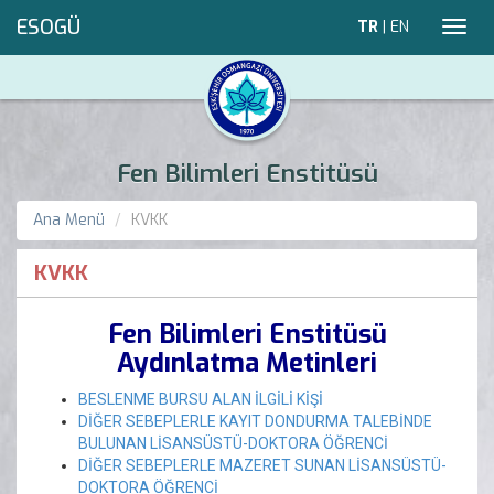
ESOGÜ
TR
|
EN
Toggl
navig
Fen Bilimleri Enstitüsü
Ana Menü
KVKK
KVKK
Fen Bilimleri Enstitüsü
Aydınlatma Metinleri
BESLENME BURSU ALAN İLGİLİ KİŞİ
DİĞER SEBEPLERLE KAYIT DONDURMA TALEBİNDE
BULUNAN LİSANSÜSTÜ-DOKTORA ÖĞRENCİ
DİĞER SEBEPLERLE MAZERET SUNAN LİSANSÜSTÜ-
DOKTORA ÖĞRENCİ