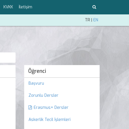
KVKK
İletişim
TR
|
EN
Öğrenci
Başvuru
Zorunlu Dersler
Erasmus+ Dersler
Askerlik Tecil İşlemleri